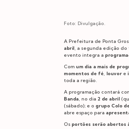
Foto: Divulgação.
A Prefeitura de Ponta Gross
abril
, a segunda edição do f
evento integra a
programa
Com
um dia a mais de pro
momentos de fé
,
louvor
e
toda a região.
A programação contará c
Banda
, no dia
2 de abril
(qu
(sábado); e o
grupo Colo d
abre espaço para
apresent
Os
portões serão abertos 