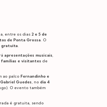
a, entre os dias
2 e 5 de
tos de Ponta Grossa
. O
 gratuita
.
irá
apresentações musicais
,
 famílias e visitantes
de
m ao palco
Fernandinho e
;
Gabriel Guedes
, no
dia 4
go). O evento também
rada é gratuita, sendo