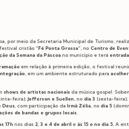
a, por meio da Secretaria Municipal de Turismo, realiz
estival cristão
“Fé Ponta Grossa”
, no
Centro de Even
ção da Semana da Páscoa
no município e terá
entrada
gramação
em relação à primeira edição, o festival reun
integração
, em um ambiente estruturado para
acolher
om
shows de artistas nacionais
da música gospel. Sobe
inta-feira);
Jefferson e Suellen
, no
dia 3
(sexta-feira)
e Deus
, com participação da
Irmã Zélia
, no
dia 5
(domin
ações de bandas e grupos locais
.
às 17h
nos dias
2, 3 e 4 de abril
e
às 15 o no dia 5.
A ent