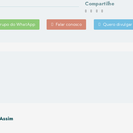
Compartilhe
 grupo do WhatApp
Falar conosco
Quero divulgar
Assim